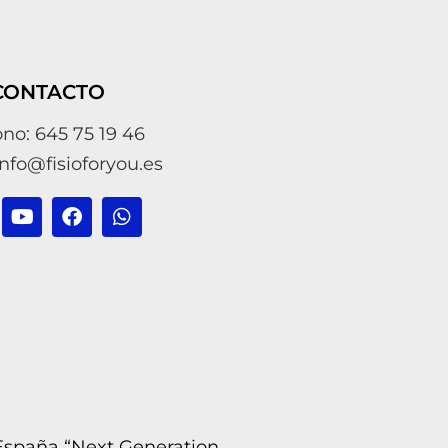
CONTACTO
ono: 645 75 19 46
info@fisioforyou.es
 España “Next Generation