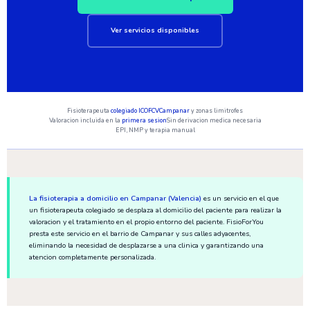
Ver servicios disponibles
Fisioterapeuta
colegiado ICOFCV
Campanar
y zonas limitrofes
Valoracion incluida en la
primera sesion
Sin derivacion medica necesaria
EPI, NMP y terapia manual
La fisioterapia a domicilio en Campanar (Valencia)
es un servicio en el que
un fisioterapeuta colegiado se desplaza al domicilio del paciente para realizar la
valoracion y el tratamiento en el propio entorno del paciente. FisioForYou
presta este servicio en el barrio de Campanar y sus calles adyacentes,
eliminando la necesidad de desplazarse a una clinica y garantizando una
atencion completamente personalizada.