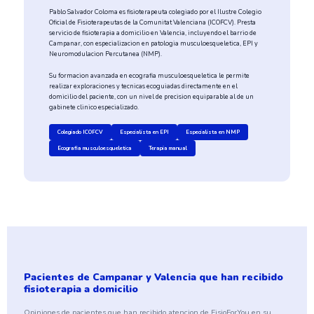
Pablo Salvador Coloma es fisioterapeuta colegiado por el Ilustre Colegio
Oficial de Fisioterapeutas de la Comunitat Valenciana (ICOFCV). Presta
servicio de fisioterapia a domicilio en Valencia, incluyendo el barrio de
Campanar, con especializacion en patologia musculoesqueletica, EPI y
Neuromodulacion Percutanea (NMP).
Su formacion avanzada en ecografia musculoesqueletica le permite
realizar exploraciones y tecnicas ecoguiadas directamente en el
domicilio del paciente, con un nivel de precision equiparable al de un
gabinete clinico especializado.
Colegiado ICOFCV
Especialista en EPI
Especialista en NMP
Ecografia musculoesqueletica
Terapia manual
Pacientes de Campanar y Valencia que han recibido
fisioterapia a domicilio
Opiniones de pacientes que han recibido atencion de FisioForYou en su