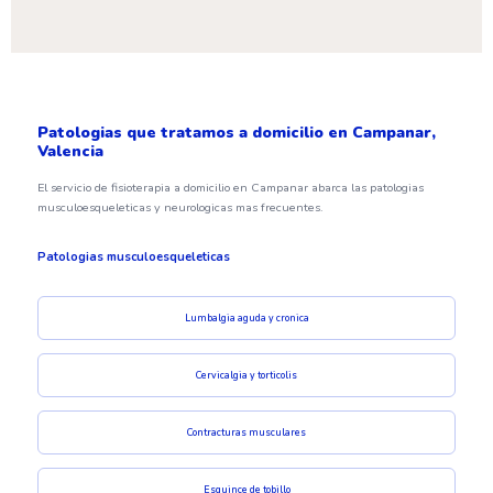
Patologias que tratamos a domicilio en Campanar,
Valencia
El servicio de fisioterapia a domicilio en Campanar abarca las patologias
musculoesqueleticas y neurologicas mas frecuentes.
Patologias musculoesqueleticas
Lumbalgia aguda y cronica
Cervicalgia y torticolis
Contracturas musculares
Esguince de tobillo