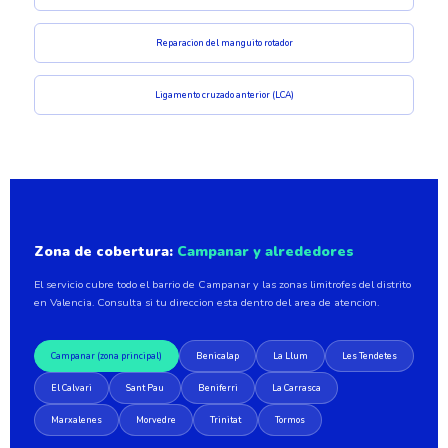
Reparacion del manguito rotador
Ligamento cruzado anterior (LCA)
Zona de cobertura:
Campanar y alrededores
El servicio cubre todo el barrio de Campanar y las zonas limitrofes del distrito
en Valencia. Consulta si tu direccion esta dentro del area de atencion.
Campanar (zona principal)
Benicalap
La Llum
Les Tendetes
El Calvari
Sant Pau
Beniferri
La Carrasca
Marxalenes
Morvedre
Trinitat
Tormos