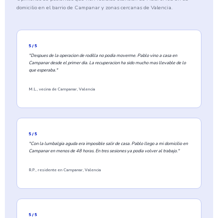
domicilio en el barrio de Campanar y zonas cercanas de Valencia.
5 / 5
"Despues de la operacion de rodilla no podia moverme. Pablo vino a casa en
Campanar desde el primer dia. La recuperacion ha sido mucho mas llevable de lo
que esperaba."
M.L., vecina de Campanar, Valencia
5 / 5
"Con la lumbalgia aguda era imposible salir de casa. Pablo llego a mi domicilio en
Campanar en menos de 48 horas. En tres sesiones ya podia volver al trabajo."
R.P., residente en Campanar, Valencia
5 / 5