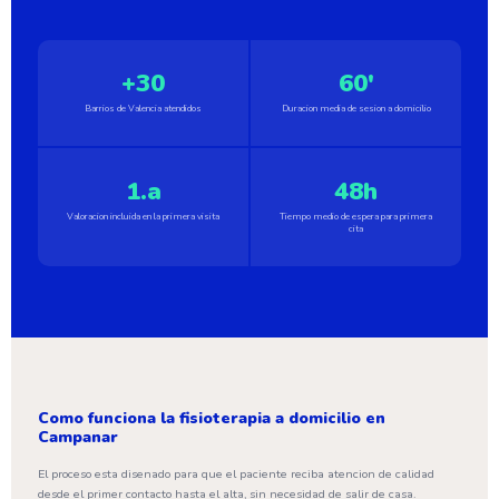
+30
60'
Barrios de Valencia atendidos
Duracion media de sesion a domicilio
1.a
48h
Valoracion incluida en la primera visita
Tiempo medio de espera para primera
cita
Como funciona la fisioterapia a domicilio en
Campanar
El proceso esta disenado para que el paciente reciba atencion de calidad
desde el primer contacto hasta el alta, sin necesidad de salir de casa.