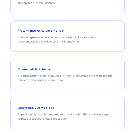
sin esperas ni interrupciones.
Tratamiento en tu entorno real
El fisioterapeuta evalua el entorno para adaptar los ejercicios y
recomendaciones a la vida cotidiana del paciente.
Misma calidad clinica
El equipo portatil permite aplicar EPI, NMP, electroterapia y terapia manual
con la misma eficacia que en clinica.
Discrecion y comodidad
El paciente recibe el tratamiento en un entorno familiar y privado, lo que
reduce el estres del proceso terapeutico.