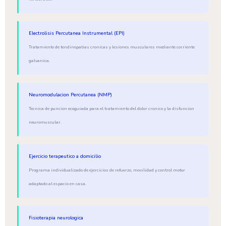
Electrolisis Percutanea Instrumental (EPI)
Tratamiento de tendinopatias cronicas y lesiones musculares mediante corriente
galvanica.
Neuromodulacion Percutanea (NMP)
Tecnica de puncion ecoguiada para el tratamiento del dolor cronico y la disfuncion
neuromuscular.
Ejercicio terapeutico a domicilio
Programa individualizado de ejercicios de refuerzo, movilidad y control motor
adaptado al espacio en casa.
Fisioterapia neurologica