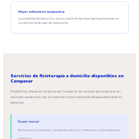
Mayor adherencia terapeutica
La comodidad del domicilio y la eliminacion de barreras logisticas favorecen el
cumplimiento del plan de tratamiento.
Servicios de fisioterapia a domicilio disponibles en
Campanar
FisioForYou ofrece en el barrio de Campanar los mismos servicios que en
consulta presencial, con el material clinico necesario desplazado hasta el
domicilio.
Terapia manual
Movilizaciones articulares, masoterapia, tecnicas miofasciales y manipulaciones
vertebrales.