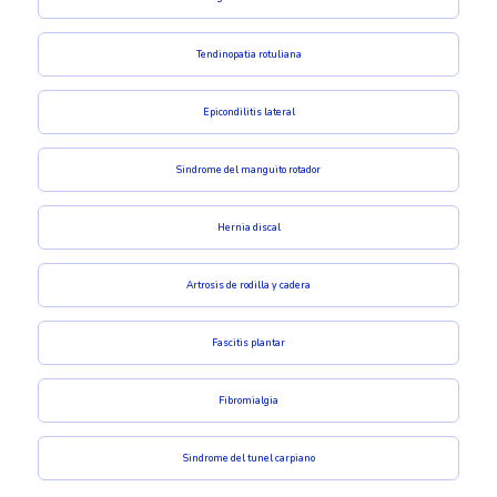
Tendinopatia rotuliana
Epicondilitis lateral
Sindrome del manguito rotador
Hernia discal
Artrosis de rodilla y cadera
Fascitis plantar
Fibromialgia
Sindrome del tunel carpiano