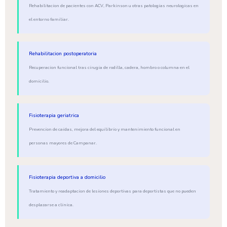
Rehabilitacion de pacientes con ACV, Parkinson u otras patologias neurologicas en
el entorno familiar.
Rehabilitacion postoperatoria
Recuperacion funcional tras cirugia de rodilla, cadera, hombro o columna en el
domicilio.
Fisioterapia geriatrica
Prevencion de caidas, mejora del equilibrio y mantenimiento funcional en
personas mayores de Campanar.
Fisioterapia deportiva a domicilio
Tratamiento y readaptacion de lesiones deportivas para deportistas que no pueden
desplazarse a clinica.