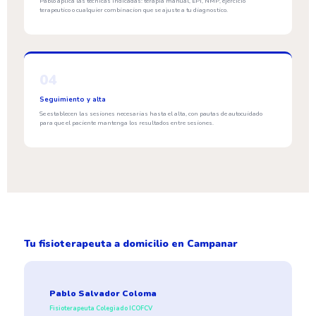
Pablo aplica las tecnicas indicadas: terapia manual, EPI, NMP, ejercicio
terapeutico o cualquier combinacion que se ajuste a tu diagnostico.
04
Seguimiento y alta
Se establecen las sesiones necesarias hasta el alta, con pautas de autocuidado
para que el paciente mantenga los resultados entre sesiones.
Tu fisioterapeuta a domicilio en Campanar
Pablo Salvador Coloma
Fisioterapeuta Colegiado ICOFCV