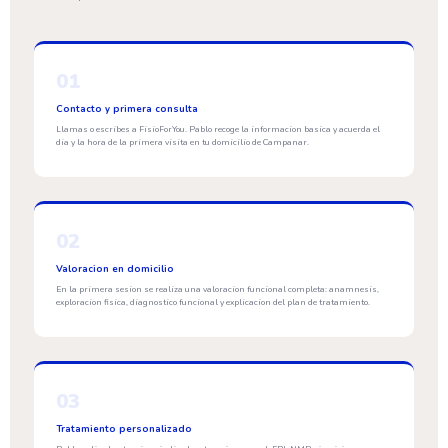
01
Contacto y primera consulta
Llamas o escribes a FisioForYou. Pablo recoge la informacion basica y acuerda el
dia y la hora de la primera visita en tu domicilio de Campanar.
02
Valoracion en domicilio
En la primera sesion se realiza una valoracion funcional completa: anamnesis,
exploracion fisica, diagnostico funcional y explicacion del plan de tratamiento.
03
Tratamiento personalizado