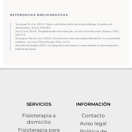
REFERENCIAS BIBLIOGRAFICAS
Tousignant M, et al. (2011). Patient satisfaction with in-home physiotherapy.
Disability and
Rehabilitation
, 33(11), 854-864.
Hoy D, et al. (2014). The global burden of low back pain.
Annals of the Rheumatic Diseases
, 73(6),
968-974.
Dominguez-Oliva A, et al. (2023). Home-based vs clinic-based physiotherapy for musculoskeletal
conditions.
Journal of Physiotherapy
, 69(1), 12-21.
Ministerio de Sanidad. (2021). Guia de practica clinica para el manejo del dolor lumbar inespecifico.
Gobierno de Espana.
SERVICIOS
INFORMACIÓN
Fisioterapia a
Contacto
domicilio
Aviso legal
Fisioterapia para
Política de