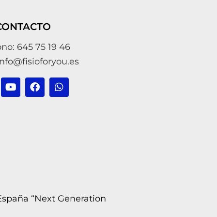
CONTACTO
ono: 645 75 19 46
info@fisioforyou.es
 España “Next Generation