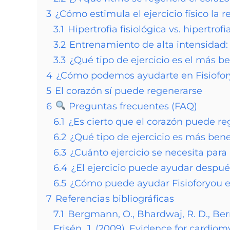
3
¿Cómo estimula el ejercicio físico la 
3.1
Hipertrofia fisiológica vs. hipertrof
3.2
Entrenamiento de alta intensidad: 
3.3
¿Qué tipo de ejercicio es el más b
4
¿Cómo podemos ayudarte en Fisiofo
5
El corazón sí puede regenerarse
6
Preguntas frecuentes (FAQ)
6.1
¿Es cierto que el corazón puede r
6.2
¿Qué tipo de ejercicio es más bene
6.3
¿Cuánto ejercicio se necesita para
6.4
¿El ejercicio puede ayudar despué
6.5
¿Cómo puede ayudar Fisioforyou en
7
Referencias bibliográficas
7.1
Bergmann, O., Bhardwaj, R. D., Bern
Frisén, J. (2009). Evidence for cardio