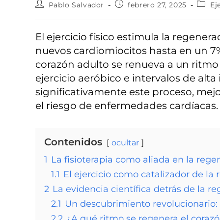
Pablo Salvador
febrero 27, 2025
Ej
El ejercicio físico estimula la regen
nuevos cardiomiocitos hasta en un 7%
corazón adulto se renueva a un ritm
ejercicio aeróbico e intervalos de alt
significativamente este proceso, mej
el riesgo de enfermedades cardíacas.
Contenidos
ocultar
1
La fisioterapia como aliada en la rege
1.1
El ejercicio como catalizador de la
2
La evidencia científica detrás de la r
2.1
Un descubrimiento revolucionario: 
2.2
¿A qué ritmo se regenera el coraz