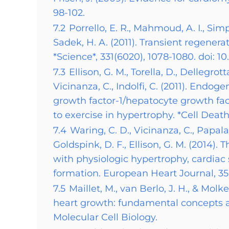
98-102.
7.2
Porrello, E. R., Mahmoud, A. I., Simpso
Sadek, H. A. (2011). Transient regenera
*Science*, 331(6020), 1078-1080. doi: 1
7.3
Ellison, G. M., Torella, D., Dellegrot
Vicinanza, C., Indolfi, C. (2011). Endog
growth factor-1/hepatocyte growth fac
to exercise in hypertrophy. *Cell Death 
7.4
Waring, C. D., Vicinanza, C., Papal
Goldspink, D. F., Ellison, G. M. (2014)
with physiologic hypertrophy, cardiac
formation. European Heart Journal, 35(
7.5
Maillet, M., van Berlo, J. H., & Molk
heart growth: fundamental concepts
Molecular Cell Biology.