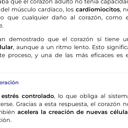
aba que el corazón adulto no tenía capacida
s del músculo cardíaco, los
cardiomiocitos
, n
 lo que cualquier daño al corazón, como e
e.
han demostrado que el corazón sí tiene u
lular
, aunque a un ritmo lento. Esto signific
te proceso, y una de las más eficaces es e
neración
n
estrés controlado
, lo que obliga al sistem
erse. Gracias a esta respuesta, el corazón n
ambién
acelera la creación de nuevas célula
ión.