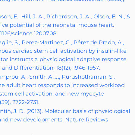
n, E., Hill, J. A., Richardson, J. A., Olson, E. N., &
tive potential of the neonatal mouse heart.
0.1126/science.1200708.
taglie, S., Perez-Martinez, C., Pérez de Prado, A.,
enous cardiac stem cell activation by insulin-like
tor instructs a physiological adaptive response
and Differentiation, 18(12), 1946-1957.
amprou, A., Smith, A. J., Purushothaman, S.,
. The adult heart responds to increased workload
 stem cell activation, and new myocyte
39), 2722-2731.
entin, J. D. (2013). Molecular basis of physiological
 and new developments. Nature Reviews