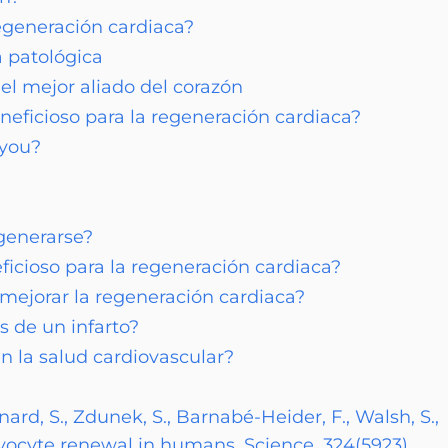
regeneración cardiaca?
ia patológica
el mejor aliado del corazón
eneficioso para la regeneración cardiaca?
ryou?
egenerarse?
ficioso para la regeneración cardiaca?
 mejorar la regeneración cardiaca?
s de un infarto?
 la salud cardiovascular?
ard, S., Zdunek, S., Barnabé-Heider, F., Walsh, S.,
myocyte renewal in humans. Science, 324(5923),