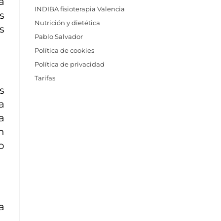
a
INDIBA fisioterapia Valencia
s
Nutrición y dietética
s
Pablo Salvador
Política de cookies
Política de privacidad
Tarifas
s
a
a
n
o
a