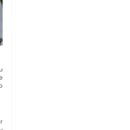
u
e
o
r
y