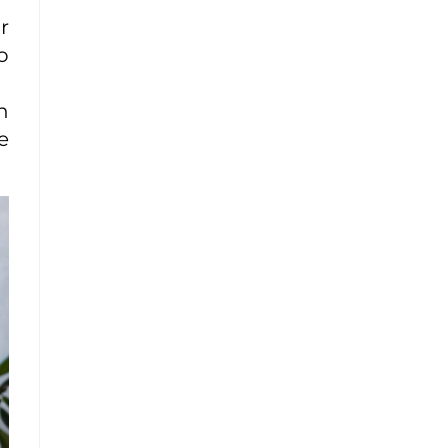
r
o
n
e