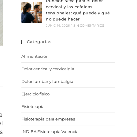
Punción seca para el dolor
cervical y las cefaleas
tensionales: qué puede y qué
no puede hacer
JUNIO 16, 2026
/
SIN COMENTARIOS
Categorías
s
Alimentación
Dolor cervical y cervicalgia
Dolor lumbar y lumbalgia
Ejercicio físico
Fisioterapia
a
Fisioterapia para empresas
l
s
INDIBA Fisioterapia Valencia