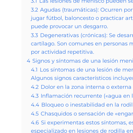
3.1
Las lesiones de menisco pueden se
3.2
Agudas (traumáticas): Ocurren por
jugar fútbol, baloncesto o practicar a
puede provocar un desgarro.
3.3
Degenerativas (crónicas): Se desar
cartílago. Son comunes en personas m
por actividad repetitiva.
4
Signos y síntomas de una lesión meni
4.1
Los síntomas de una lesión de me
Algunos signos característicos incluye
4.2
Dolor en la zona interna o externa d
4.3
Inflamación recurrente («agua en la
4.4
Bloqueo o inestabilidad en la rodil
4.5
Chasquidos o sensación de «enganc
4.6
Si experimentas estos síntomas, e
especializado en lesiones de rodilla 