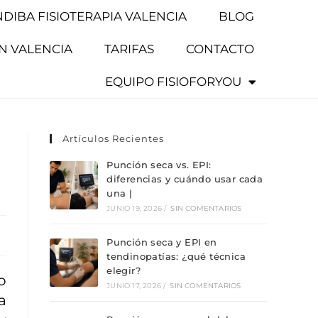
NDIBA FISIOTERAPIA VALENCIA
BLOG
EN VALENCIA
TARIFAS
CONTACTO
EQUIPO FISIOFORYOU
Artículos Recientes
Punción seca vs. EPI:
diferencias y cuándo usar cada
una |
JUNIO 19, 2026
/
SIN COMENTARIOS
Punción seca y EPI en
tendinopatías: ¿qué técnica
elegir?
o
JUNIO 17, 2026
/
SIN COMENTARIOS
a