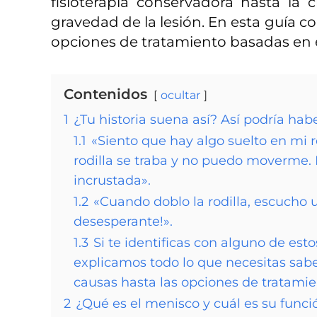
fisioterapia conservadora hasta la 
gravedad de la lesión. En esta guía c
opciones de tratamiento basadas en ev
Contenidos
ocultar
1
¿Tu historia suena así? Así podría hab
1.1
«Siento que hay algo suelto en mi r
rodilla se traba y no puedo moverme. 
incrustada».
1.2
«Cuando doblo la rodilla, escucho 
desesperante!».
1.3
Si te identificas con alguno de est
explicamos todo lo que necesitas sabe
causas hasta las opciones de tratamie
2
¿Qué es el menisco y cuál es su funci