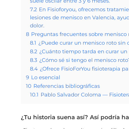
suele oscilar entre 3 y 6 meses.
7.2
En Fisioforyou, ofrecemos tratami
lesiones de menisco en Valencia, ayudá
dolor.
8
Preguntas frecuentes sobre menisco 
8.1
¿Puede curar un menisco roto sin c
8.2
¿Cuánto tiempo tarda en curar un
8.3
¿Cómo sé si tengo el menisco roto
8.4
¿Ofrece FisioForYou fisioterapia p
9
Lo esencial
10
Referencias bibliográficas
10.1
Pablo Salvador Coloma — Fisioter
¿Tu historia suena así? Así podría h