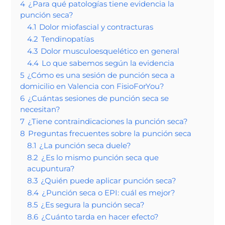
4
¿Para qué patologías tiene evidencia la
punción seca?
4.1
Dolor miofascial y contracturas
4.2
Tendinopatías
4.3
Dolor musculoesquelético en general
4.4
Lo que sabemos según la evidencia
5
¿Cómo es una sesión de punción seca a
domicilio en Valencia con FisioForYou?
6
¿Cuántas sesiones de punción seca se
necesitan?
7
¿Tiene contraindicaciones la punción seca?
8
Preguntas frecuentes sobre la punción seca
8.1
¿La punción seca duele?
8.2
¿Es lo mismo punción seca que
acupuntura?
8.3
¿Quién puede aplicar punción seca?
8.4
¿Punción seca o EPI: cuál es mejor?
8.5
¿Es segura la punción seca?
8.6
¿Cuánto tarda en hacer efecto?