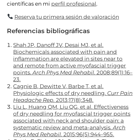
científicas en mi
perfil profesional
.
Reserva tu primera sesión de valoración
Referencias bibliográficas
Shah JP, Danoff JV, Desai MJ, et al.
Biochemicals associated with pain and
inflammation are elevated in sites near to
and remote from active myofascial trigger
points.
Arch Phys Med Rehabil.
2008;89(1):16–
23.
Cagnie B, Dewitte V, Barbe T, et al.
Physiologic effects of dry needling.
Curr Pain
Headache Rep.
2013;17(8):348.
Liu L, Huang QM, Liu QG, et al. Effectiveness
of dry needling for myofascial trigger points
associated with neck and shoulder pain: a
systematic review and meta-analysis.
Arch
Phys Med Rehabil.
2015;96(5):944–955.