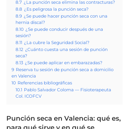
8.7
¿La punción seca elimina las contracturas?
8.8
¿Es peligrosa la punción seca?
8.9
¿Se puede hacer punción seca con una
hernia discal?
8.10
¿Se puede conducir después de una
sesión?
8.11
¿La cubre la Seguridad Social?
8.12
¿Cuánto cuesta una sesión de punción
seca?
8.13
¿Se puede aplicar en embarazadas?
9
Reserva tu sesión de punción seca a domicilio
en Valencia
10
Referencias bibliográficas
10.1
Pablo Salvador Coloma — Fisioterapeuta
Col. ICOFCV
Punción seca en Valencia: qué es,
para qué sirve y en qué se