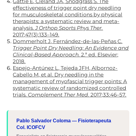
Gattie E, Cleland JA, Snodgrass S. The
effectiveness of trigger point dry needling
for musculoskeletal conditions by physical
therapists: a systematic review and meta-
analysis.
J Orthop Sports Phys Ther.
2017;47(3):133–149.
Dommerholt J, Fernández-de-las-Peñas C.
Trigger Point Dry Needling: An Evidence and
Clinical-Based Approach.
2.ª ed. Elsevier;
2018.
Espejo-Antúnez L, Tejeda JFH, Albornoz-
Cabello M, et al. Dry needling in the
management of myofascial trigger points: A
systematic review of randomized controlled
trials.
Complement Ther Med.
2017;33:46–57.
Pablo Salvador Coloma — Fisioterapeuta
Col. ICOFCV
Especialista en fisioterapia musculoesquelética,