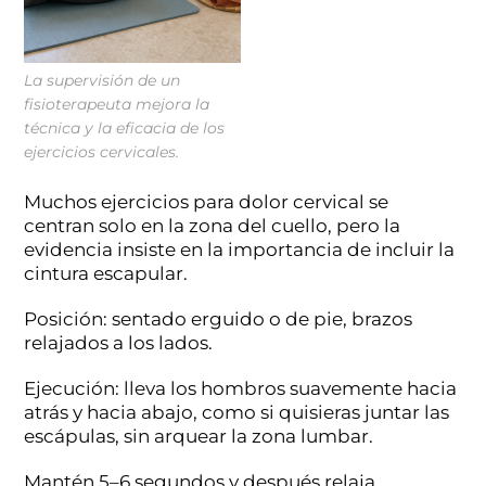
La supervisión de un
fisioterapeuta mejora la
técnica y la eficacia de los
ejercicios cervicales.
Muchos ejercicios para dolor cervical se
centran solo en la zona del cuello, pero la
evidencia insiste en la importancia de incluir la
cintura escapular.
Posición: sentado erguido o de pie, brazos
relajados a los lados.
Ejecución: lleva los hombros suavemente hacia
atrás y hacia abajo, como si quisieras juntar las
escápulas, sin arquear la zona lumbar.
Mantén 5–6 segundos y después relaja.