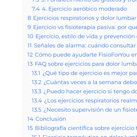
7.4
4. Ejercicio aeróbico moderado
8
Ejercicios respiratorios y dolor lumbar
9
Ejercicio vs fisioterapia pasiva: por q
10
Ejercicio, estilo de vida y prevención
11
Señales de alarma: cuándo consultar 
12
Cómo puede ayudarte FisioForYou en
13
FAQ sobre ejercicios para dolor lumb
13.1
¿Qué tipo de ejercicio es mejor pa
13.2
¿Cuántas veces a la semana debo h
13.3
¿Puedo hacer ejercicio si tengo d
13.4
¿Los ejercicios respiratorios rea
13.5
¿Necesito supervisión de un fisio
14
Conclusión
15
Bibliografía científica sobre ejercici