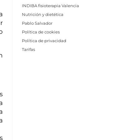
INDIBA fisioterapia Valencia
a
Nutrición y dietética
r
Pablo Salvador
o
Política de cookies
Política de privacidad
Tarifas
n
s
a
a
a
s