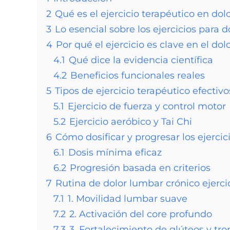
2
Qué es el ejercicio terapéutico en dol
3
Lo esencial sobre los ejercicios para 
4
Por qué el ejercicio es clave en el do
4.1
Qué dice la evidencia científica
4.2
Beneficios funcionales reales
5
Tipos de ejercicio terapéutico efectivo
5.1
Ejercicio de fuerza y control motor
5.2
Ejercicio aeróbico y Tai Chi
6
Cómo dosificar y progresar los ejercic
6.1
Dosis mínima eficaz
6.2
Progresión basada en criterios
7
Rutina de dolor lumbar crónico ejer
7.1
1. Movilidad lumbar suave
7.2
2. Activación del core profundo
7.3
3. Fortalecimiento de glúteos y tr